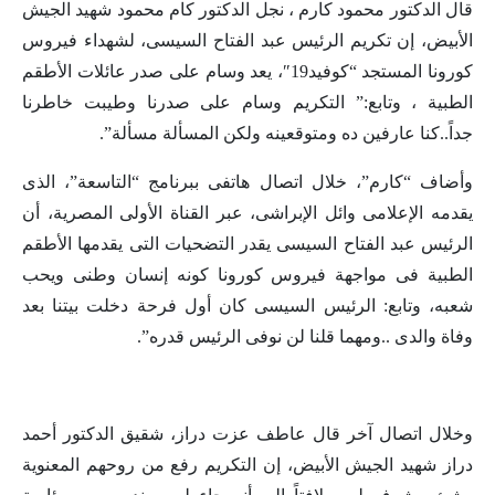
قال الدكتور محمود كارم ، نجل الدكتور كام محمود شهيد الجيش
الأبيض، إن تكريم الرئيس عبد الفتاح السيسى، لشهداء فيروس
كورونا المستجد “كوفيد19″، يعد وسام على صدر عائلات الأطقم
الطبية ، وتابع:” التكريم وسام على صدرنا وطيبت خاطرنا
جداً..كنا عارفين ده ومتوقعينه ولكن المسألة مسألة”.
وأضاف “كارم”، خلال اتصال هاتفى ببرنامج “التاسعة”، الذى
يقدمه الإعلامى وائل الإبراشى، عبر القناة الأولى المصرية، أن
الرئيس عبد الفتاح السيسى يقدر التضحيات التى يقدمها الأطقم
الطبية فى مواجهة فيروس كورونا كونه إنسان وطنى ويحب
شعبه، وتابع: الرئيس السيسى كان أول فرحة دخلت بيتنا بعد
وفاة والدى ..ومهما قلنا لن نوفى الرئيس قدره”.
وخلال اتصال آخر قال عاطف عزت دراز، شقيق الدكتور أحمد
دراز شهيد الجيش الأبيض، إن التكريم رفع من روحهم المعنوية