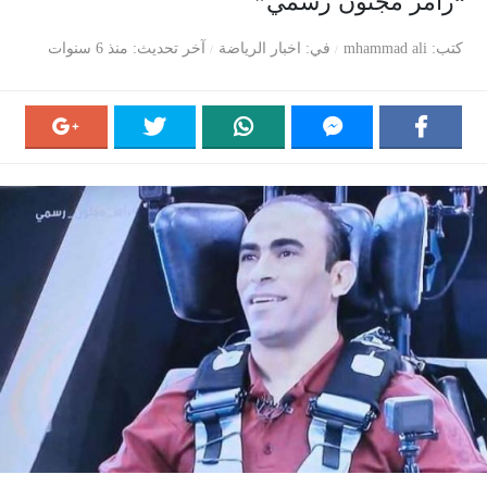
“رامز مجنون رسمي”
كتب
mhammad ali
في
اخبار الرياضة
آخر تحديث
منذ 6 سنوات