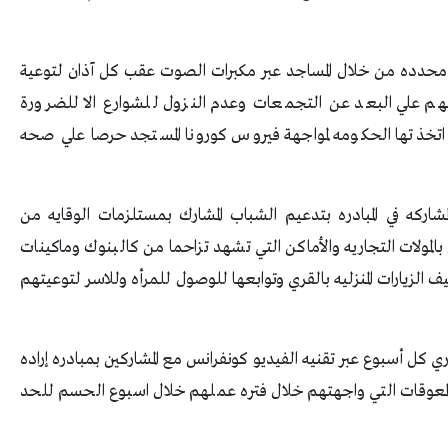
ه محدده من خلال المساجد عبر مكبرات الصوت عقب كل آذان لتوعية
ثهم علي البعد عن التجمعات وعدم النزول للشوارع الا للضرورة
لتي اتخذتها الحكومه لمواجهة فيروس كورونا المستجد حرصا علي صحه
مشاركه في المبادره بتدعيم الشباب المشارك بمستلزمات الوقايه من
 بالمولات التجاريه والأماكن التي تشهد تزاحما من كالبنوك وماكينات
 الزيارات المنزليه بالقري وتوابعها للوصول للمرأه وللاسر لتوعيتهم
ي كل أسبوع عبر تقنيه الفيديو كونفرانس مع المشاركين بمبادره إراده
 المعوقات التي واجهتهم خلال فتره عملهم خلال اسبوع الحسم للحد