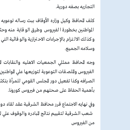
التجاريه بصفه دورية.
كلف المحافظ وكيل وزاره الأوقاف ببث رساله توعوي
المواطنين بخطورة الفيروس وطرق الوقاية منه وح
وكذلك الالتزام بالإجراءات الاحترازية والوقائية ا
وسلامه الجميع.
وجه المحافظ ممثلي الجمعيات الاهليه والنقابات ال
الفيروس والملصقات التوعوية لتوزيعها علي المواطنين
الصرافه وكذا تفعيل دور المجلس القومي للمرأة بتكثيف
بأهمية الحفاظ على صحتهم من فيروس كورونا.
وفي نهايه الاجتماع قرر محافظ الشرقية عقد لقاء دور
شعب الشرقية لتقييم نتائج المبادره والوقوف علي
من الفيروس