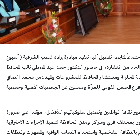
ماعاً لمتابعه تفعيل آليه تنفيذ مبادرة إراده شعب الشرقية ( أسبوع
لحد من انتشاره، في حضور الدكتور احمد عبد المعطي نائب المحافظ
مية المحلية ومستشار المحافظ للمشروعات والمهندس محمد الصافي
ر فرع المجلس القومي للمرأة وممثلين عن الجمعيات الأهلية وجمعية
ير ثقافة المواطنين وتعديل سلوكياتهم للأفضل، مؤكدا علي ضرورة
 بمختلف قري ومراكز ومدن المحافظة لتنفيذ الإجراءات الاحترازية
م بالنظافة الشخصية واستخدام الكمامه الواقيه والمطهرات والمنظفات