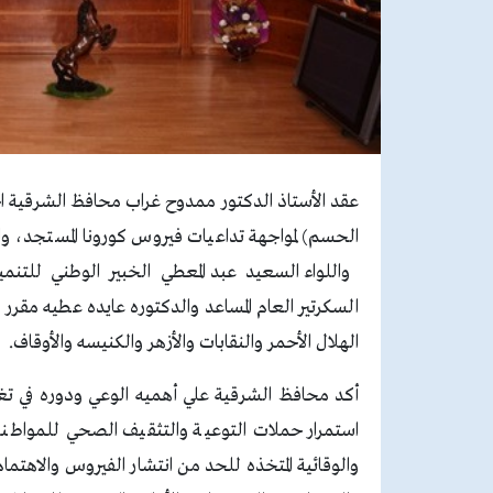
عقد الأستاذ الدكتور ممدوح غراب محافظ الشرقية اجت
الحسم) لمواجهة تداعيات فيروس كورونا المستجد، وا
واللواء السعيد عبد المعطي الخبير الوطني للتن
السكرتير العام المساعد والدكتوره عايده عطيه مقر
الهلال الأحمر والنقابات والأزهر والكنيسه والأوقاف.
أكد محافظ الشرقية علي أهميه الوعي ودوره في تغي
استمرار حملات التوعية والتثقيف الصحي للمواطنين
والوقائية المتخذه للحد من انتشار الفيروس والاهتما