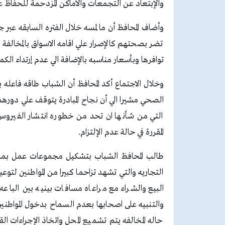
والإبتعاد عن التجمعات والأماكن المزدحمة للحفاظ 
وأضاف المحافظ أن ما لمسه خلال الفتره السابقه عبر ج
تضر بصحتهم كالإصرار علي اقامه الاسواق بالمخالفة 
توافرها وبأسعار مناسبه بالإضافة الي عدم إرتداء ال
وخلال الاجتماع أكد المحافظ أن الشباب طاقه فاعله 
الصحي مشيرا الي أن نجاح المبادرة يتوقف علي دورهم في 
التي من شأنها ان تحد من خطوره انتشار الفيروس
المقررة في حالة عدم الإلتزام.
طالب المحافظ الشباب بتشكيل مجموعات عمل بمشارك
التجاريه والتي تشهد تزاحما كبيرا من المواطنين لت
البيع والشراء مع مراعاه مسافات بينيه بين الباعه
والتنبيه على اصحابها بعدم السماح بدخول المواطنين 
حاله المخالفه يتم تشميع المحل واتخاذ الإجراءات ال