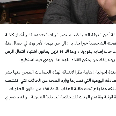
ابة أمن الدولة العليا ضد منتصر الزيات لتعمده نشر أخبار كاذبة
ته الشخصية خبرا جاء به : إلى من يهمه الأمر ورد لي اتصال منذ
قليل داخل حجز سياسي قسم أول مدينة نصر توجد حالة إصابة بكورونا ، وهناك 14 نزيل يعانون اشتباه انتقال المرض
ندة إخوانية إرهابية نظرا لانتمائه لهذه الجماعات الغرض منها نشر
ت الصادقة اليومية التي تصدرها وزارة الصحة عن الحالات التي اكتشفت
مصابة بفيروس كورونا بشفافية تامة ، مما يعد مسلكه هذا يقع تحت طائلة العقاب بالمادة 188 من قانون العقوبات ،
قانونية وتقديم الزيات للمحاكمة الجنائية العاجلة ، وقدم صبري