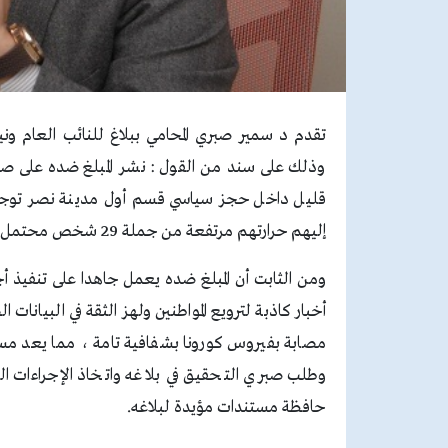
تقدم د سمير صبري المحامي ببلاغ للنائب العام وني
وذلك على سند من القول : نشر المبلغ ضده على صفح
إليهم حرارتهم مرتفعة من جملة 29 شخص محتمل رجاء إنقاذ من يمكن انقاذه اللهم هذا جهدي فيما استطيع .
ومن الثابت أن المبلغ ضده يعمل جاهدا على تنفيذ أج
أخبار كاذبة لترويع المواطنين ولهز الثقة في البيانا
وطلب صبري التحقيق في بلاغه واتخاذ الإجراءات ال
حافظة مستندات مؤيدة لبلاغه.