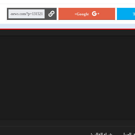
Google+
T
 العمل
شراء القالب!