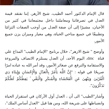
قال الإمام الدكتور أحمد الطيب، شيخ الأزهر، إننا نفتقد قيمة
العدل في تصرفاتنا ومعاملتنا داخل مجتمعاتنا في كثير من
الأحيان، مشيرًا إلى أن صفة العدل من أوجب الصفات التزامًا
وتطبيقًا في جميع مناحي الحياة، وهي معيار وميزان يزن جميع
الأمور.
وأوضح ” شيخ الازهر”، خلال برنامج “الإمام الطيب” المذاع علي
قناة dmc، اليوم الأحد، أن العدل يستلزم الانصاف والمروءة
والاستقامة والترفع عن صغائر الأمور، وقد أمر الله به عباده امرًا
صريحًا في قوله : “إِنَّ اللَّهَ يَأْمُرُ بِالْعَدْلِ وَالْإِحْسَانِ وَإِيتَاءِ ذِي
الْقُرْبَىٰ وَيَنْهَىٰ عَنِ الْفَحْشَاءِ وَالْمُنكَرِ وَالْبَغْيِ ۚ يَعِظُكُمْ لَعَلَّكُمْ
تَذَكَّرُونَ”.
وأشار”الطيب” الى أن ، العدل أول الأركان في استقرار الحياة
وانضباطها على شريعة الله، ومن هنا قيل “العدل أساس الملك”،