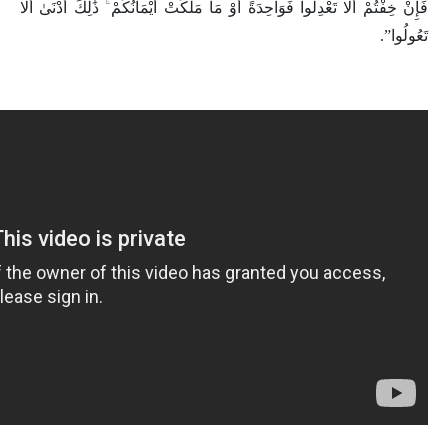
فَإِنْ خِفْتُمْ أَلَّا تَعْدِلُوا فَوَاحِدَةً أَوْ مَا مَلَكَتْ أَيْمَانُكُمْ ۚ ذَٰلِكَ أَدْنَىٰ أَلَّا
تَعُولُوا”.