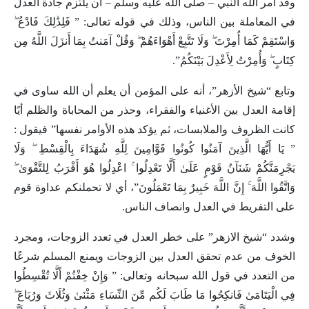
وقد امر الله النبي – صلى الله عليه وسلم – أن يلتزم جادة العدل
في المعاملة بين الناس، وذلك في قوله تعالى: ” فَلِذَٰلِكَ فَادْعُ ۖ
وَاسْتَقِمْ كَمَا أُمِرْتَ ۖ وَلَا تَتَّبِعْ أَهْوَاءَهُمْ ۖ وَقُلْ آمَنتُ بِمَا أَنزَلَ اللَّهُ مِن
كِتَابٍ ۖ وَأُمِرْتُ لِأَعْدِلَ بَيْنَكُمُ”.
وتابع “شيخ الأزهر”، أنه على المؤمن أن يعلم أن الله ساوى في
إقامة العدل بين الأغنياء والفقراء، وحذر من المحاباة والظلم أيًا
كانت الظروف والملابسات، ثم يؤكد هذه الأوامر نفسها” فيقول :
” يَا أَيُّهَا الَّذِينَ آمَنُوا كُونُوا قَوَّامِينَ لِلَّهِ شُهَدَاءَ بِالْقِسْطِ ۖ وَلَا
يَجْرِمَنَّكُمْ شَنَآنُ قَوْمٍ عَلَىٰ أَلَّا تَعْدِلُوا ۚ اعْدِلُوا هُوَ أَقْرَبُ لِلتَّقْوَىٰ ۖ
وَاتَّقُوا اللَّهَ ۚ إِنَّ اللَّهَ خَبِيرٌ بِمَا تَعْمَلُونَ”، أي لا تحملنكم عداوة قوم
على التفريط في العدل وانصاف الناس.
وشدد “شيخ الازهر” على خطر العدل في تعدد الزوجات، ومجرد
الخوف من عدم تحقق العدل بين الزوجات ويمنع المسلم شرعًا
من التعدد في قول الله سبحانه وتعالى: ” وَإِنْ خِفْتُمْ أَلَّا تُقْسِطُوا
فِي الْيَتَامَىٰ فَانكِحُوا مَا طَابَ لَكُم مِّنَ النِّسَاءِ مَثْنَىٰ وَثُلَاثَ وَرُبَاعَ ۖ