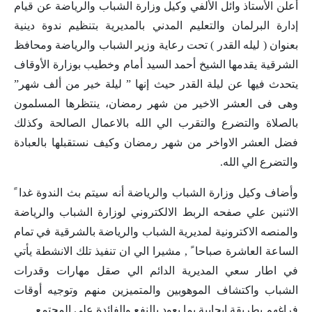
أعلن الأستاذ وائل الألفي وكيل وزارة الشباب والرياضة عن قيام
إدارة البرلمان والتعليم المدني بالمديرية بتنظيم ندوة دينية
بعنوان ( ليله القدر ) تحت رعاية وزير الشباب والرياضة ومحافظ
الشرقية يقدمها الشيخ أحمد السيد أمام وخطيب بوزارة الأوقاف
يتحدث فيها عن ليلة القدر حيث إنها ” ليلة خير من ألف شهر”
وهى فى العشر الاخير من شهر رمضان، ينتظرها المسلمون
بالصلاة والتضرع والتقرب الي الله بالاعمال الصالحة وكذلك
فضل العشر الاواخر من شهر رمضان وكيف نستقبلها بالعبادة
والتضرع الي الله.
وأضاف وكيل وزارة الشباب والرياضة أنه سيتم بث الندوة غدا ً
الاثنين علي صفحه الربط الالكتروني لوزارة الشباب والرياضة
والمنصه الاكترونية لمديرية الشباب والرياضة بالشرقية في تمام
الساعة العاشرة صباحا ً , مشيرا الي ان تنفيذ تلك الانشطة يأتي
في اطار سعي المديرية الدائم الي صقل مهارات وقدرات
الشباب واكتشاف الموهوبين والمتميزين منهم وتوجيه أوقات
فراغهم بطريقة إيجابية بما يعود بالنفع والفائدة على المجتمع.