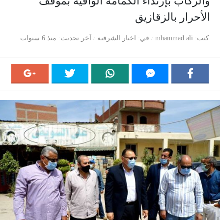
والركاب بإرتداء الكمامة الواقية بموقف
الأحرار بالزقازيق
كتب
mhammad ali
في
اخبار الشرقية
آخر تحديث
منذ 6 سنوات