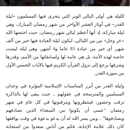
الليلة هي أولى اليالي الوتر التي يتحرى فيها المسلمون «ليلة
القدر» في أوتار العشر الأواخر من شهر رمضان المبارك، وهي
ليلة مباركة، إذ أنها أعظم ليالي شهر رمضان، حيث اختصها الله
«عز وجل» من بين الليالي، لتكون ليلة العبادة فيها خير من ألف
شهر، أي خير من عبادة 83 عاما و4 أشهر، وهي ليلة ليست
خاصة لهذه الأمة، بل هي عامة لها ولسابقاتها من الأمم، وقدرها
وشرفها يرجع إلى نزول القرآن الكريم فيها بالآيات الخمس الأول
من سورة القدر.
وليلة القدر من أبرز المناسبات الإسلامية المؤثرة في وجدان
المسلمين والمترسخة في عقولهم .. حيث يبقى لها بالذاكرة
ترقب وحضور، فينتظرونها ويترقبونها في كل عام في شهر
رمضان “عسى أن يكونوا من السعداء الذين تصادفهم
ويصادفوها” .. ومن يسر الله له أن يدعو بدعوة في وقت يوافقها
كان ذلك علامة الإجابة، فكم من أناس سعدوا من استجابة