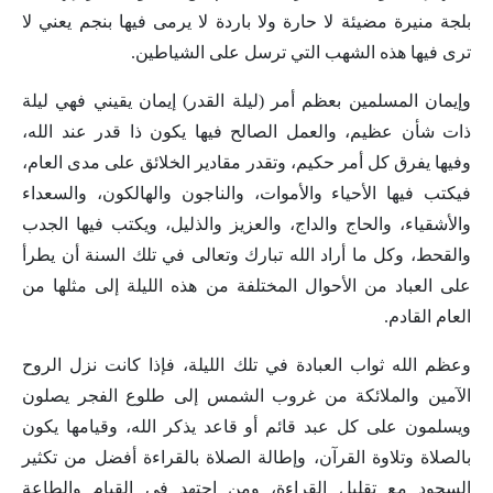
بلجة منيرة مضيئة لا حارة ولا باردة لا يرمى فيها بنجم يعني لا
ترى فيها هذه الشهب التي ترسل على الشياطين.
وإيمان المسلمين بعظم أمر (ليلة القدر) إيمان يقيني فهي ليلة
ذات شأن عظيم، والعمل الصالح فيها يكون ذا قدر عند الله،
وفيها يفرق كل أمر حكيم، وتقدر مقادير الخلائق على مدى العام،
فيكتب فيها الأحياء والأموات، والناجون والهالكون، والسعداء
والأشقياء، والحاج والداج، والعزيز والذليل، ويكتب فيها الجدب
والقحط، وكل ما أراد الله تبارك وتعالى في تلك السنة أن يطرأ
على العباد من الأحوال المختلفة من هذه الليلة إلى مثلها من
العام القادم.
وعظم الله ثواب العبادة في تلك الليلة، فإذا كانت نزل الروح
الآمين والملائكة من غروب الشمس إلى طلوع الفجر يصلون
ويسلمون على كل عبد قائم أو قاعد يذكر الله، وقيامها يكون
بالصلاة وتلاوة القرآن، وإطالة الصلاة بالقراءة أفضل من تكثير
السجود مع تقليل القراءة، ومن اجتهد في القيام والطاعة