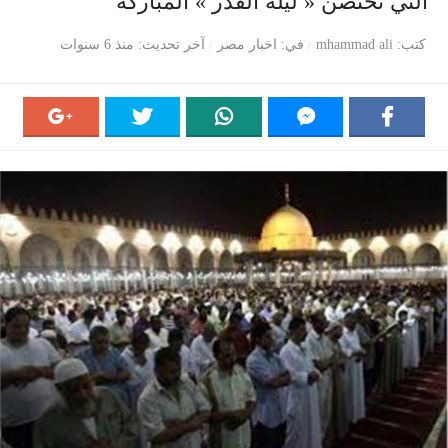
التي تحتضن « ليلة القدر » المباركة
كتب
mhammad ali
في
اخبار مصر
آخر تحديث
منذ 6 سنوات