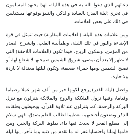
دعائهم الذي دعوا الله به في هذه الليلة، لهذا يجتهد المسلمون
في تحري (ليلة القدر) بالعبادة والذكر، والتنبؤ بوقوعها مستدليين
في ذلك على بعض العلامات.
ومن علامات هذه الليلة، (العلامات المقارنة) حيث تتمثل في قوة
الإضاءة والنور في تلك الليلة، وطمأنينة القلب، وانشراح الصدر
من المؤمن، وسكون الرياح، فيما تكون (العلامات اللاحقة) التي
لا تظهر إلا بعد أن تمضى، شروق الشمس صبيحتها لا شعاع لها، أو
تصبح الشمس يومها حمراء ضعيفة، وتكون ليلتها معتدلة لا باردة
ولا حارة.
وفضل (ليلة القدر) يرجع لكونها خير من ألف شهر عملا وصياما
وقياما، وفيها نزول الملائكة والروح والملائكة يتنزلون مع تنزل
البركة والرحمة، كما يتنزلون عند تلاوة القرآن، ويحيطون بحلقات
الذكر ويضعون أجنحتهم، تعظيما لطالب العلم بصدق، فهي سلام
إلى مطلع الفجر لا يحدث فيها داء، يملؤها البركة والخير، ومن
قامها إيمانا واحتسابا غفر له ما تقدم من ذنبه وما تأخر، إنها ليلة