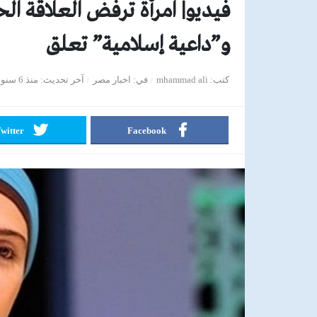
فيديو| امرأة ترفض العلاقة ا
و”داعية إسلامية” تعلق
كتب
mhammad ali
في
اخبار مصر
آخر تحديث
منذ 6 سنوات
witter
Facebook