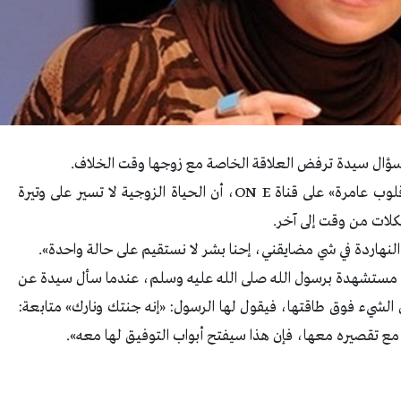
لى سؤال سيدة ترفض العلاقة الخاصة مع زوجها وقت الخلاف.
وأكدت الدكتورة نادية عمارة خلال تقديم برنامج «قلوب عامرة» على قناة ON E، أن الحياة الزوجية لا تسير على وتيرة
لات من وقت إلى آخر.
نهاردة في شي مضايقني، إحنا بشر لا نستقيم على حالة واحدة».
أزق، مستشهدة برسول الله صلى الله عليه وسلم، عندما سأل سيدة عن
ون الشيء فوق طاقتها، فيقول لها الرسول: «إنه جنتك ونارك» متابعة:
مع تقصيره معها، فإن هذا سيفتح أبواب التوفيق لها معه».