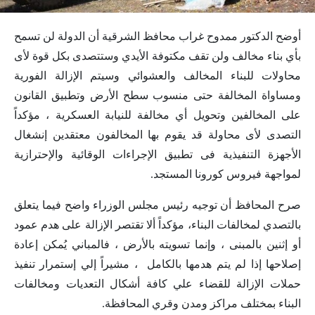
أوضح الدكتور ممدوح غراب محافظ الشرقية أن الدولة لن تسمح
بأي بناء مخالف ولن تقف مكتوفة الأيدي وستتصدى بكل قوة لأى
محاولات للبناء المخالف والعشوائي وسيتم الإزالة الفورية
ومساواة المخالفة حتى منسوب سطح الأرض وتطبيق القانون
على المخالفين وتحويل أي مخالفة للنيابة العسكرية ، مؤكداً
التصدى لأى محاولة قد يقوم بها المخالفون معتقدين إنشغال
الأجهزة التنفيذية فى تطبيق الإجراءات الوقائية والإحترازية
لمواجهة فيروس كورونا المستجد.
صرح المحافظ أن توجيه رئيس مجلس الوزراء واضح فيما يتعلق
بالتصدي لمخالفات البناء، مؤكداً ألا تقتصر الإزالة على هدم عمود
أو إثنين بالمبنى ، وإنما تسويته بالأرض ، فالمباني يُمكن إعادة
إصلاحها إذا لم يتم هدمها بالكامل ، مشيراً إلي إستمرار تنفيذ
حملات الإزالة للقضاء علي كافة أشكال التعديات ومخالفات
البناء بمختلف مراكز ومدن وقري المحافظة.