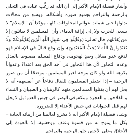
وأشار فضيلة الإمام الأكبر إلى أن الله قد رغَّب عباده في التحلى
بالرحمة والتراحم بجميع صوره وأشكاله، ووسع من مجالات
تداولها حتى شملت عوالم المخلوقات كلها، مؤكدا أن “الإسلام” لا
يسعى للحرب ولا إلى إراقة الدماء، وأن المسلمين لا يقاتلون إلا
من يُقاتلهم قال تعالى: (وَقَاتِلُوا فِي سَبِيلِ اللَّهِ الَّذِينَ يُقَاتِلُونَكُمْ وَلَا
تَعْتَدُوا إِنَّ اللَّهَ لَا يُحِبُّ الْمُعْتَدِينَ)، وإن وقع قتالٌ في الإسلام فهو
لدفع عدو مقاتل وصدٍ لهجومه، ودفاع المسلم مضبوط بالعدل
وعدم التجاوز لأن هذا التجاوز في أخذ الحق يعد اعتداءً وعدواناً
يكرهه الله ولو كان موجه لغير المسلمين، موضحّا أن من صور
الرحمة – إذا اضطر المسلمون للقتال دفاعاً عن أنفسهم- أنه لا
يحل لهم أن يقتلوا المسالمين منهم كالرهبان و الصبيان و النساء
و الفلاحين و العجزة ومكفوفي البصر في جيش العدو؛ بل لا يحل
لهم قتل الحيوانات في جيش الأعداء إلا للضرورة.
وشدد فضيلة الإمام الأكبر أنه لا مخرج لعالمنا من أزماته الحادة –
بكل ما يموج به من قسوة وعنف ووحشية- إلا بالعودة إلى
الأخلاق وعلى الأخص خلق الرحمة والتراحم.