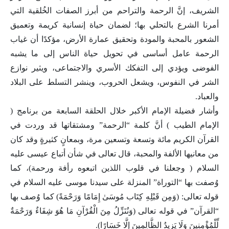
الشريف، إنَّ الرحمة والتراحم من أبرز الصفات الخُلقية التي
أمرنا الشرع بالتحلي بها؛ لضمان حياة إنسانية كريمة وتعميق
الشعور بالمحبة والمودة وتحقيق عمارة الأرض، مؤكدًا أن غياب
الرحمة عامل أساسى في تحويل حياة الناس إلى ما يشبه
الفوضى ويؤدي إلى التفكك الأسري والاجتماعى، ويثير نوازع
الشر في النفوس، ويشعل الحروب، وينشر التسلط على البلاد
والعباد.
وأشار فضيلة الإمام الأكبر خلال الحلقة السابعة من برنامج (
الإمام الطيب ) أنَّ كلمة “الرحمة” ومشتقاتها قد وردت في
القرآن الكريم مائة وتسعة وتسعين مرة، وبمعانٍ كثيرةٍ وقد كان
من معانيها الألفة والمحبة، قال تعالى في شأن أتباع عيسى عليه
السلام ( وجعلنا في قلوب اللذين اتبعوه رأفة ورحمة)، كما
وُصفت بها “التوراة” المنزلة على سيدنا موسى عليه السلام في
قوله تعالى: (وَمِن قَبْلِهِ كِتَاب مُوسَىٰ إِمَامًا وَرَحْمَةً) كما وُصف بها
“القرآن” في قوله تعالى (وَنُنَزِّلُ مِنَ الْقُرْآنِ مَا هُوَ شِفَاءٌ وَرَحْمَةٌ
لِّلْمُؤْمِنِينَ وَلَا يَزِيدُ الظَّالِمِينَ إِلَّا خَسَارًا).