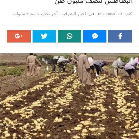
البطاطس لنصف مليون طن
كتب
mhammad ali
في
اخبار الشرقية
آخر تحديث
منذ 6 سنوات