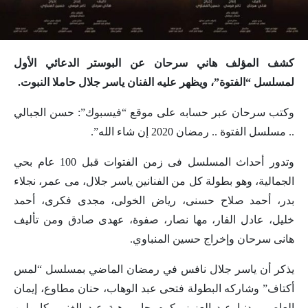
كشف المؤلف هاني سرحان عن البوستر الدعائي الأول
لمسلسل “الفتوة”، ويظهر عليه الفنان ياسر جلال حاملا النبوت.
وكتب سرحان عبر حسابه على موقع “فيسبوك”: حسن الجبالي
.. مسلسل الفتوة .. رمضان 2020 إن شاء الله”.
وتدور أحداث المسلسل فى زمن الفتوات قبل 100 عام بحي
الجمالية، وهو بطولة كل من الفنانين ياسر جلال، مى عمر، نجلاء
بدر، أحمد صلاح حسنى، رياض الخولى، مجدى فكرى، أحمد
خليل، عادل الفار، مها نصار، صفوة، عهدى صادق ومن تأليف
هانى سرحان وإخراج حسين المنباوي.
يذكر أن ياسر جلال نافس في رمضان الماضي بمسلسل “لمس
أكتاف” وشاركه البطولة فتحى عبد الوهاب، حنان مطاوع، إيمان
العاصى، دنيا عبد العزيز، كرم جابر، هبة ‏عبد ‏الغنى، كارولين