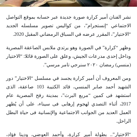
نشر الفنان أمير كرارة صورة جديدة عبر حسابه بموقع التواصل
الاجتماعي “إنستجرام”، من كواليس تصوير مسلسله الجديد
“الاختيار”، المقرر عرضه في السباق الرمضاني المقبل 2020.
وظهر “كرارة” في الصورة وهو يرتدي ملابس الصاعقة المصرية
وداخل إحدى مدرعات الجيش، وعلق على الصورة قائلا: “الاختيار
(منسي) رمضان ٢٠٢٠ سنرجي تامر مرسي”.
ومن المعروف أن أمير كرارة يجسد في مسلسل “الاختيار” دور
الشهيد أحمد صابر المنسي، قائد الكتيبة 103 صاعقة، الذى
استشهد فى كمين “مربع البرث”، بمدينة رفح المصرية عام
2017، أثناء التصدي لهجوم إرهابى فى سيناء، على أن يُظهر
العمل العديد من الجوانب الاجتماعية والإنسانية فى حياة البطل
الراحل.
“الاختيار”.. بطولة أمير كرارة، وأحمد العوضي، ودينا فؤاد،