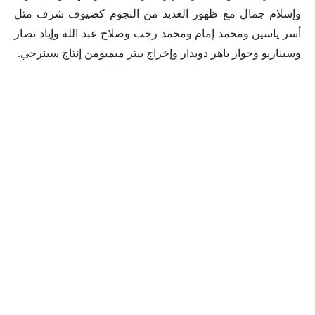
وإسلام جمال مع ظهور العديد من النجوم كضيوف شرف مثل
أسر ياسين ومحمد إمام ومحمد رجب وصلاح عبد الله وإياد نصار
وسيناريو وحوار باهر دويدار وإخراج بيتر ميميومن إنتاج سينرجي.