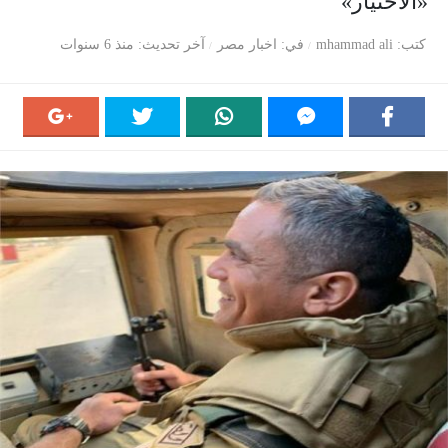
«الاختيار»
كتب
mhammad ali
في
اخبار مصر
آخر تحديث
منذ 6 سنوات