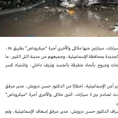
تحول فرح لمأتم فجأة إثر وقوع حادث تصادم بين 3 سيارات، سيارتين منها ملاكى والأخرى أجرة “ميكروباص” بطريق 36،
لجديدة بمحافظة الإسماعيلية، وجميعهم من مدينة التل الكبير، ما
 شخص وإصابة 9 آخرين بكدمات وجروح بأنحاء متفرقة بالجسد ونزيف داخلي، واشتباه كسر
دير أمن الإسماعيلية، إخطارًا من الدكتور حسن درويش، مدير مرفق
الإسعاف بالإسماعيلية، يفيد بورود بلاغ بوقوع حادث تصادم بين 3 سيارات، اثنين ملاكى والأخرى أجرة “ميكروباص”
ارات إسعاف، تحت إشراف الدكتور حسن درويش، مدير مرفق إسعاف الإسماعيلية، وتم