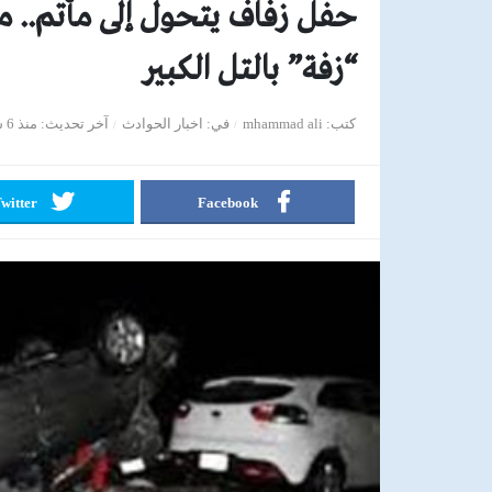
“زفة” بالتل الكبير
كتب
mhammad ali
في
اخبار الحوادث
آخر تحديث
منذ 6 سنوات
witter
Facebook