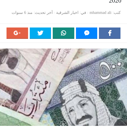
2020
كتب
mhammad ali
في
اخبار الشرقية
آخر تحديث
منذ 6 سنوات