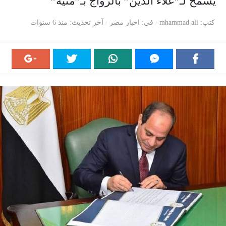
يسمح لـ”علاء الدين” بالزواج بـ”منية”
كتب
mhammad ali
في
اخبار مصر
آخر تحديث
منذ 6 سنوات