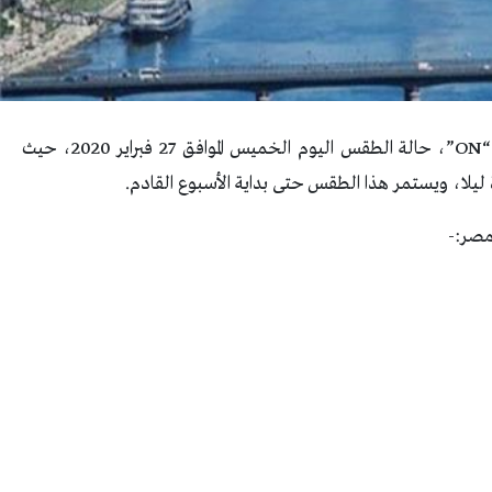
عرض برنامج “صباح الخير يا مصر” المذاع على قناة “ON”، حالة الطقس اليوم الخميس الموافق 27 فبراير 2020، حيث
ليلا، ويستمر هذا الطقس حتى بداية الأسبوع القادم.
مصر:-