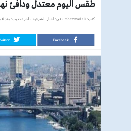
طقس اليوم معتدل ودافئ نهارا 
كتب
mhammad ali
في
اخبار الشرقية
آخر تحديث
منذ 6 سنوات
witter
Facebook