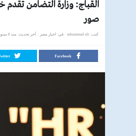
صور
كتب
mhammad ali
في
اخبار مصر
آخر تحديث
منذ 6 سنوات
witter
Facebook