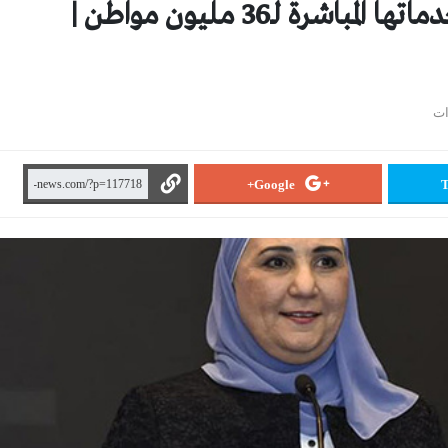
القباج: وزارة التضامن تقدم خدماتها المباشرة لـ36 مليون مواطن |
Google+
T