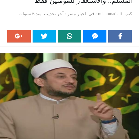
المسلم.. والاستغفار للمؤمنين فقط
كتب
mhammad ali
في
اخبار مصر
آخر تحديث
منذ 6 سنوات