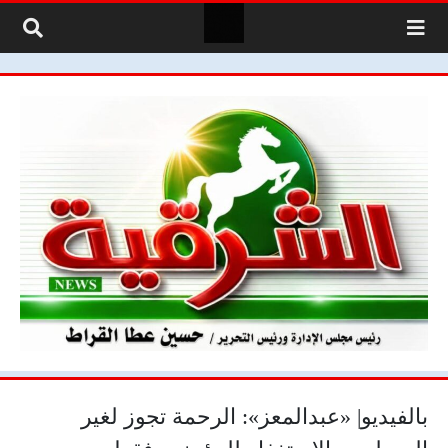
لتخطي إلى المحتوى
بالفيديو| «عبدالمعز»: الرحمة تجوز لغير