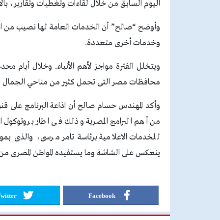
اليوم السابق من خلال لقاءات وتغطيات وتقارير، بال
وأوضح “صالح” أن الخدمات العامة لها نصيب من ال
وخدمات أخرى متعددة.
ويتخلل الفترة مواجز لأهم الأنباء. وخلال أيام م
محافظات مصر التى تحمل كثير من مناحي الجمال وت
وأكد المهندس حسام صالح أن اذاعة البرنامج على قن
من أهم البرامج المصرية وذلك فى اطار بروتوكول ا
للخدمات الاعلامية برئاسة تامر مرسى، والذى بمو
ينعكس على الشاشة وما يستفيده المواطن المصرى من 
witter
Facebook