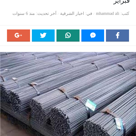
فبراير
كتب
mhammad ali
في
اخبار الشرقية
آخر تحديث
منذ 6 سنوات