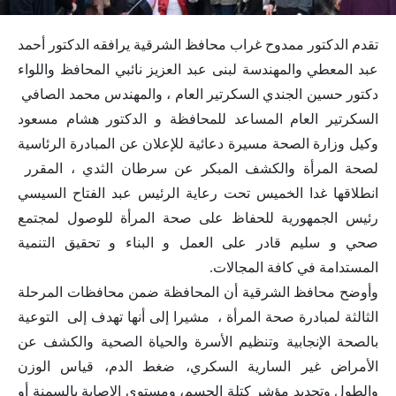
تقدم الدكتور ممدوح غراب محافظ الشرقية يرافقه الدكتور أحمد
عبد المعطي والمهندسة لبنى عبد العزيز نائبي المحافظ واللواء
دكتور حسين الجندي السكرتير العام ، والمهندس محمد الصافي
السكرتير العام المساعد للمحافظة و الدكتور هشام مسعود
وكيل وزارة الصحة مسيرة دعائية للإعلان عن المبادرة الرئاسية
لصحة المرأة والكشف المبكر عن سرطان الثدي ، المقرر
انطلاقها غدا الخميس تحت رعاية الرئيس عبد الفتاح السيسي
رئيس الجمهورية للحفاظ على صحة المرأة للوصول لمجتمع
صحي و سليم قادر على العمل و البناء و تحقيق التنمية
المستدامة في كافة المجالات.
وأوضح محافظ الشرقية أن المحافظة ضمن محافظات المرحلة
الثالثة لمبادرة صحة المرأة ، مشيرا إلى أنها تهدف إلى التوعية
بالصحة الإنجابية وتنظيم الأسرة والحياة الصحية والكشف عن
الأمراض غير السارية السكري، ضغط الدم، قياس الوزن
والطول وتحديد مؤشر كتلة الجسم، ومستوى الإصابة بالسمنة أو