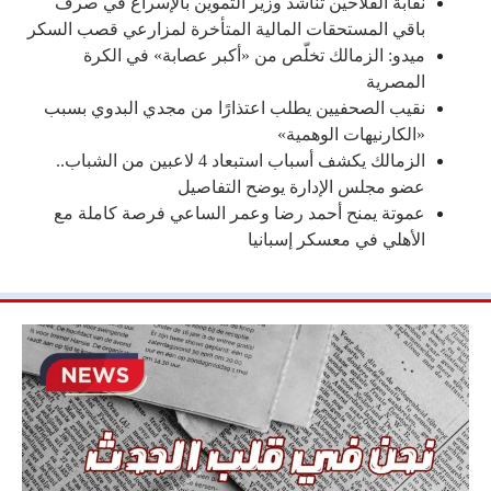
نقابة الفلاحين تناشد وزير التموين بالإسراع في صرف
باقي المستحقات المالية المتأخرة لمزارعي قصب السكر
ميدو: الزمالك تخلّص من «أكبر عصابة» في الكرة
المصرية
نقيب الصحفيين يطلب اعتذارًا من مجدي البدوي بسبب
«الكارنيهات الوهمية»
الزمالك يكشف أسباب استبعاد 4 لاعبين من الشباب..
عضو مجلس الإدارة يوضح التفاصيل
عموتة يمنح أحمد رضا وعمر الساعي فرصة كاملة مع
الأهلي في معسكر إسبانيا