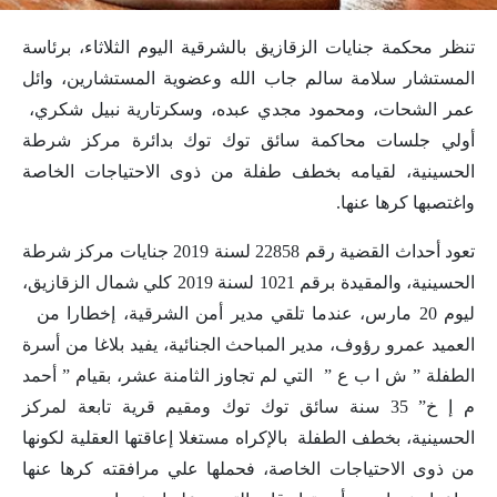
تنظر محكمة جنايات الزقازيق بالشرقية اليوم الثلاثاء، برئاسة
المستشار سلامة سالم جاب الله وعضوية المستشارين، وائل
عمر الشحات، ومحمود مجدي عبده، وسكرتارية نبيل شكري،
أولي جلسات محاكمة سائق توك توك بدائرة مركز شرطة
الحسينية، لقيامه بخطف طفلة من ذوى الاحتياجات الخاصة
واغتصبها كرها عنها.
تعود أحداث القضية رقم 22858 لسنة 2019 جنايات مركز شرطة
الحسينية، والمقيدة برقم 1021 لسنة 2019 كلي شمال الزقازيق،
ليوم 20 مارس، عندما تلقي مدير أمن الشرقية، إخطارا من
العميد عمرو رؤوف، مدير المباحث الجنائية، يفيد بلاغا من أسرة
الطفلة ” ش ا ب ع ” التي لم تجاوز الثامنة عشر، بقيام ” أحمد
م إ خ” 35 سنة سائق توك توك ومقيم قرية تابعة لمركز
الحسينية، بخطف الطفلة بالإكراه مستغلا إعاقتها العقلية لكونها
من ذوى الاحتياجات الخاصة، فحملها علي مرافقته كرها عنها