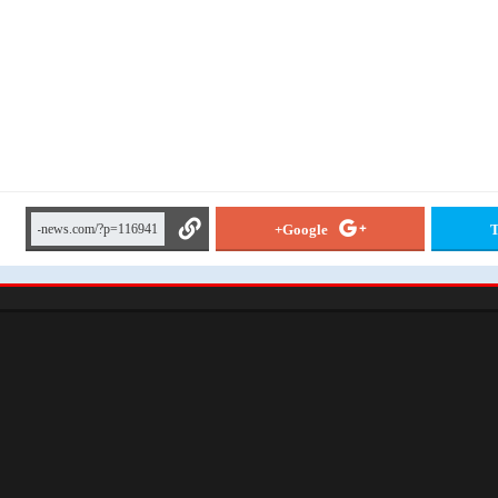
Google+
T