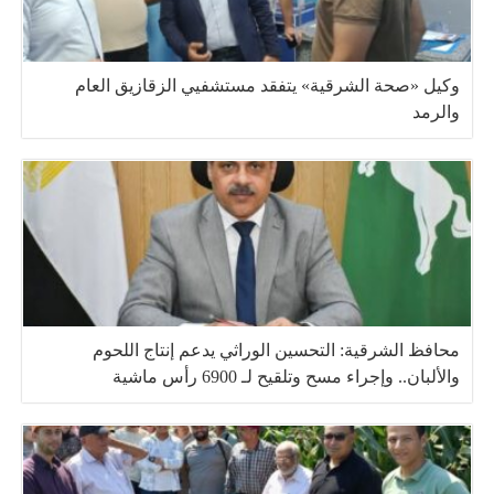
وكيل «صحة الشرقية» يتفقد مستشفيي الزقازيق العام
والرمد
محافظ الشرقية: التحسين الوراثي يدعم إنتاج اللحوم
والألبان.. وإجراء مسح وتلقيح لـ 6900 رأس ماشية