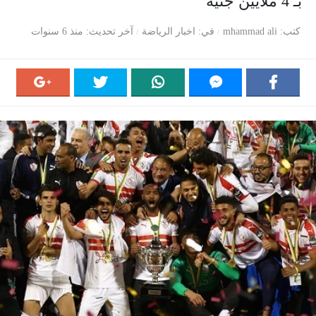
بـ 4 ملايين جنيه
كتب
mhammad ali
في
اخبار الرياضة
آخر تحديث
منذ 6 سنوات