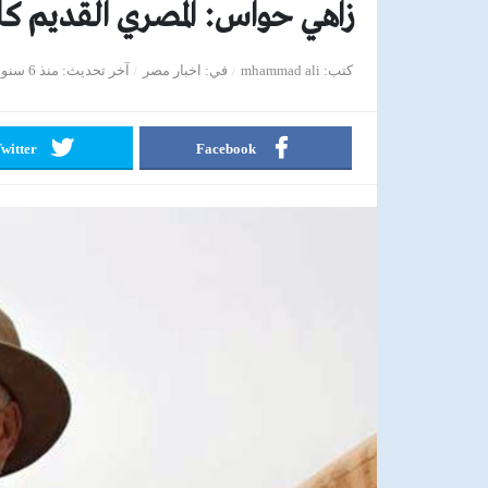
زاهي حواس: المصري القديم كان
كتب
mhammad ali
في
اخبار مصر
آخر تحديث
منذ 6 سنوات
witter
Facebook