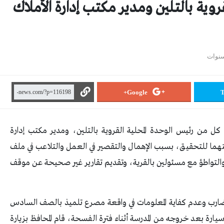
روية بالتلين ومدير مكتب إدارة الأملاك
Google+
T
ل من رئيس الوحدة المحلية القروية بالتلين، ومدير مكتب إدارة
تهما للتحقيق، بسبب الإهمال والتقصير في العمل والتلاعب في ملف
والتواطؤ مع مسئولين بالقرية، وتقديم تقارير غير صحيحة عن موقف
وتضارب وعدم كفاية المعلومات في واقعة مصرع تلميذ بالصف السادس
سيارة بعد خروجه من المدرسة أثناء فترة الفسحة، قام المحافظ بزيارة