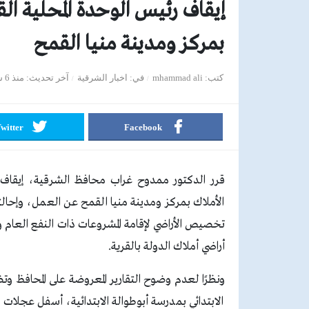
إيقاف رئيس الوحدة المحلية الق
بمركز ومدينة منيا القمح
كتب
mhammad ali
في
اخبار الشرقية
آخر تحديث
منذ 6 سنوات
witter
Facebook
قرر الدكتور ممدوح غراب محافظ الشرقية، إيقاف ك
الأملاك بمركز ومدينة منيا القمح عن العمل، وإحال
تخصيص الأراضي لإقامة المشروعات ذات النفع العام 
أراضي أملاك الدولة بالقرية.
ونظرًا لعدم وضوح التقارير المعروضة على المحافظ 
الابتدائي بمدرسة أبوطوالة الابتدائية، أسفل عجلات 