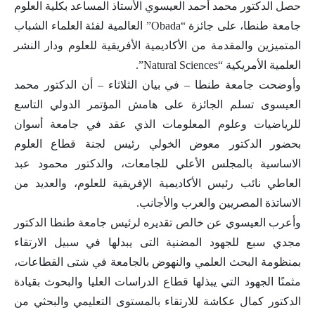
حصل
الدكتور
محمد أحمد العيسوي الأستاذ المساعد بكلية العلوم
جامعة طنطا، على جائزة “Obada” العالمية لفئة العلماء الشباب
المتميزين والمقدمة من الأكاديمية الأفريقية للعلوم ودار النشر
العلمية الأمريكية “Natural Sciences”.
وأوضحت جامعة طنطا – في بيان الثلاثاء – أن الدكتور محمد
العيسوى تسلم الجائزة على هامش المؤتمر الدولي التاسع
للرياضيات وعلوم المعلومات الذي عقد في جامعة أسوان
بحضور الدكتور معوض الخولي رئيس لجنة قطاع العلوم
الاساسية بالمجلس الأعلي للجامعات، والدكتور محمود عبد
العاطي نائب رئيس الأكاديمية الإفريقية للعلوم، والعديد من
الاساتذة المصريين والعرب والأجانب.
وأعرب العيسوي عن خالص تقديره لرئيس جامعة طنطا الدكتور
مجدي سبع للجهود المضنية التى يبدلها في سبيل الارتقاء
بمنظومة البحث العلمي والنهوض بالجامعة في شتى القطاعات،
مثمنًا الجهود التي يبذلها قطاع الدراسات العليا والبحوث بقيادة
الدكتور كمال عكاشة للارتقاء بالمستوى التعليمي والبحثي من