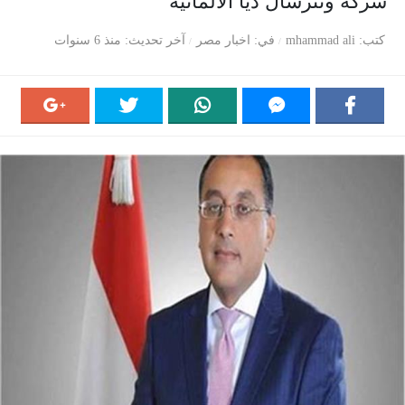
شركة ونترشال ديا الألمانية
كتب
mhammad ali
في
اخبار مصر
آخر تحديث
منذ 6 سنوات