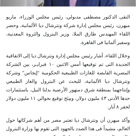
التقى الدكتور مصطفى مدبولي، رئيس مجلس الوزراء، ماريو
ميهرن، رئيس مجلس إدارة شركة ونترشال ديا الألمانية، وحضر
اللقاء المهندس طارق الملا، وزير البترول والثروة المعدنية،
وسفير ألمانيا فى القاهرة.
وخلال اللقاء، أشار رئيس مجلس إدارة ونترشال ديا إلى الاتفاقية
الجديدة التى تم توقيعها أمس الاثنين ١٠ فبرايـر، بين الشركة
المصرية القابضة للغازات الطبيعية الحكومية “إيجاس” وشركة
ونترشال ديا الألمانية، للبحث عن البترول والغاز الطبيعي
وإنتاجهما بمنطقة شرق دمنهور الأرضية بدلتا النيل، باستثمارات
حدها الأدنى ٤٣ مليون دولار، ومِنَح توقيع بحوالي ١١ مليون دولار
لحفر ٨ آبار.
وأكد ميهرن أن ونترشال ديا تعتبر مصر من أهم شركائها حول
العالم، مشيداً فى هذا الصدد بالجهود التى تقوم بها وزارة البترول