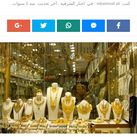
كتب
mhammad ali
في
اخبار الشرقية
آخر تحديث
منذ 6 سنوات