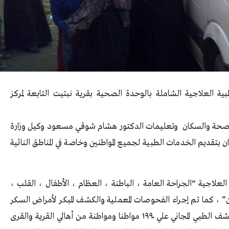
ية العلاجية الشاملة بالوحدة الصحية بقرية نبتيت التابعة لمركز
ة الصحة والسكان وتعليمات الدكتور هشام شوقي مسعود وكيل وزارة
بتقديم الخدمات الطبية لجميع المواطنين وخاصة في المناطق النائية
لاجية “الجراحة العامة ، الباطنة ، العظام ، الأطفال ، القلب ،
ان” ، كما تم إجراء الفحوصات المعملية والكشف المبكر لأمراض السكر
والضغط ، وقامت القافلة خلال اليومان بتوقيع الكشف الطبي المجاني علي ١٩٩٠ مواطنا ومواطنة من أهالي القرية والقرى