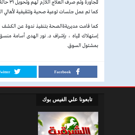
المجاورة
كما تم عمل جلسات توعية صحية وتثقيفية لأهالي الق
كما قامت مديريةةالصحة بتنفيذ ندوة عن الكشف المب
إستهلاك المياه ، بإشراف د. نور الهدى أسامة منسق 
بمشتول السوق.
witter
Facebook
تابعونا علي الفيس بوك