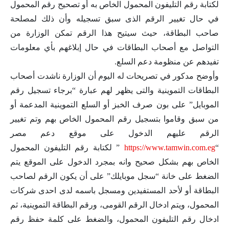
لكتابة رقم التليفون المحمول الخاص به أو تصحيح رقم المحمول
في حال تغيير الرقم الذى سبق تسجيله وأن ذلك لمصلحة
صاحب البطاقة، حيث سيتيح هذا الرقم تمكن الوزارة من
التواصل مع أصحاب البطاقات في حال إبلاغهم بأي معلومات
تفيدهم عن منظومة دعم السلع.
وأوضح مدكور في تصريحات له اليوم أن الوزارة ناشدت أصحاب
البطاقات التموينية والتى يظهر لهم عبارة “برجاء تسجيل رقم
الموبايل” على بون صرف الخبز أو السلع التموينية المدعمة أو
من سبق وقاموا بتسجيل رقم المحمول الخاص بهم وتم تغيير
الرقم عليهم الدخول على موقع دعم مصر
“
https://www.tamwin.com.eg
” لكتابة رقم التليفون المحمول
الخاص بهم بشكل صحيح وانه بمجرد الدخول على الموقع يتم
الضغط على خانة “سجل موبايلك” على أن يكون الرقم لصاحب
البطاقة أو لأحد المستفيدين ومسجل باسمه لدى احدى شركات
المحمول، ويتم ادخال الرقم القومى، ورقم البطاقة التموينية، ثم
ادخال رقم التليفون المحمول، والضغط على كلمة حفظ رقم